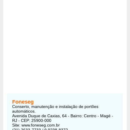
Foneseg
Conserto, manutenção e instalação de portões
automáticos.
Avenida Duque de Caxias, 64 - Bairro: Centro - Magé -
RJ - CEP: 25900-000
Site: www.foneseg.com.br
(21) 2633-7733 / 9.9238-8372