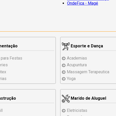
OndeFica - Magé
mentação
Esporte e Dança
 para Festas
Academias
eries
Acupuntura
tex
Massagem Terapeutica
rias
Yoga
strução
Marido de Aluguel
ll
Eletricistas