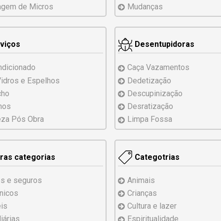
agem
de
Micros
Mudanças
viços
Desentupidoras
ndicionado
Caça Vazamentos
Vidros
e Espelhos
Dedetização
cho
Descupinização
hos
Desratização
za Pós Obra
Limpa Fossa
ras categorias
Categotrias
s e seguros
Animais
ônicos
Crianças
is
Cultura e lazer
iárias
Espiritualidade