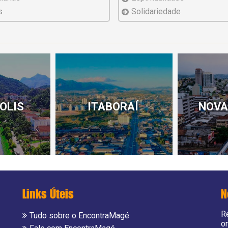
s
Solidariedade
OLIS
ITABORAÍ
NOVA
Links Úteis
N
R
Tudo sobre o EncontraMagé
o