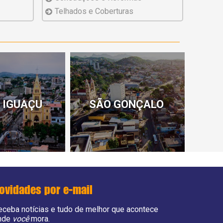
Telhados
e Coberturas
 IGUAÇU
SÃO GONÇALO
ovidades por e-mail
eceba notícias e tudo de melhor que acontece
nde
você
mora.