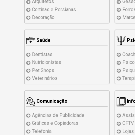
Arquitetos
Gess
Cortinas e Persianas
Forro
Decoração
Marce
Saúde
Psi
Dentistas
Coach
Nutricionistas
Psico
Pet Shops
Psiqu
Veterinários
Terap
Comunicação
Inf
Agências de Publicidade
Assis
Gráficas e Copiadoras
CFTV
Telefonia
Lojas