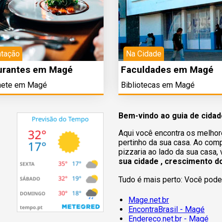
ntação
Na Cidade
urantes em Magé
Faculdades em Magé
nete em Magé
Bibliotecas em Magé
Bem-vindo ao guia de cida
Aqui você encontra os melhor
pertinho da sua casa. Ao comp
pizzaria ao lado da sua casa,
sua cidade , crescimento d
Tudo é mais perto: Você pode 
Mage.net.br
EncontraBrasil - Magé
Endereco.net.br - Magé