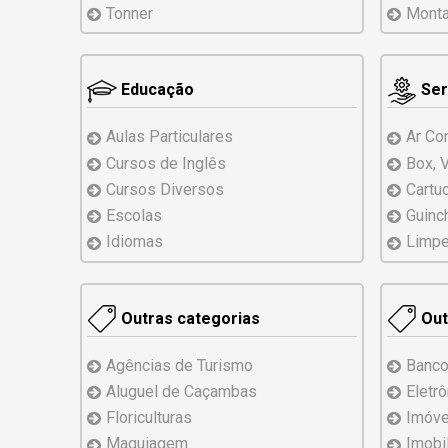
Tonner
Mont
Educação
Ser
Aulas Particulares
Ar Co
Cursos de Inglês
Box, 
Cursos Diversos
Cartu
Escolas
Guinc
Idiomas
Limpe
Outras categorias
Out
Agências de Turismo
Banco
Aluguel de Caçambas
Eletr
Floriculturas
Imóve
Maquiagem
Imobil