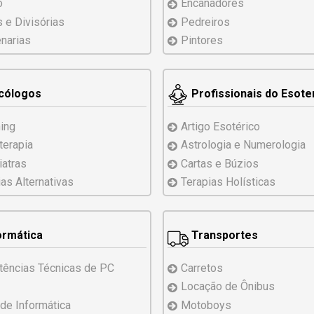
o
Encanadores
s e Divisórias
Pedreiros
narias
Pintores
cólogos
Profissionais do Esot
ing
Artigo Esotérico
terapia
Astrologia e Numerologia
iatras
Cartas e Búzios
ias
Alternativas
Terapias Holísticas
ormática
Transportes
tências
Técnicas
de PC
Carretos
Locação de Ônibus
 de Informática
Motoboys