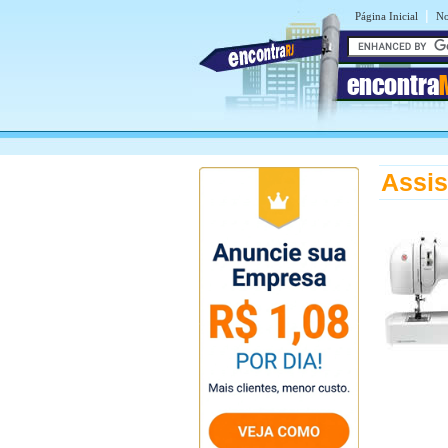
|
Página Inicial
No
encontra
Assis