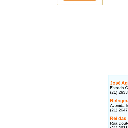
José Agr
Estrada C
(21) 263
Refriger
Avenida I
(21) 264
Rei das
Rua Douto
(21) 263