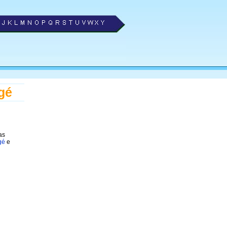
gé
as
gé
e